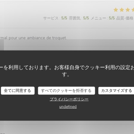
サービス
:
5
/5
雰囲気
:
5
/5
メニュー
:
5
/5
品質-価格
ormal pour une ambiance de troquet.
ーを利用しております。お客様自身でクッキー利用の設定
サービス
:
5
/5
雰囲気
:
5
/5
メニュー
:
5
/5
品質-価格
す。
全てに同意する
すべてのクッキーを拒否する
カスタマイズする
プライバシーポリシー
undefined
サービス
:
5
/5
雰囲気
:
5
/5
メニュー
:
5
/5
品質-価格