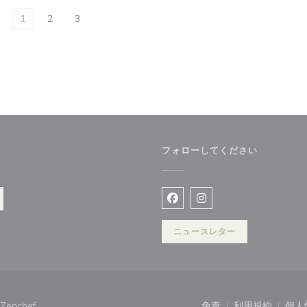
1
2
3
フォローしてください
ウで開きます))
Facebook ((新しいウィン
Instagram ((新
ニュースレター
((新しいウィンドウで開きます))
Zenchef
免責
利用規約
個人