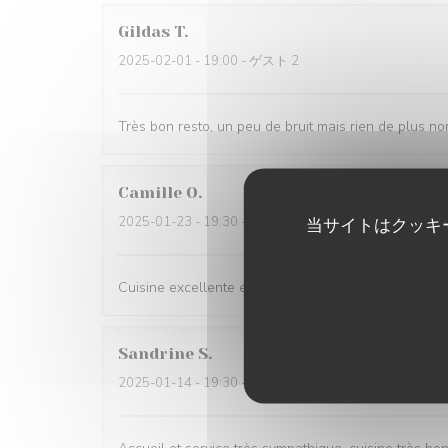
Gildas
T
2025-02-01
- 19:00 - ゲスト 2
Très bon resto, un peu de bruit mais rien de plus n
Camille
O
2025-01-23
- 19:30 - ゲスト 3
当サイトはクッキ
Cuisine excellente et service parfait !
Sandrine
S
2025-01-14
- 19:30 - ゲスト 2