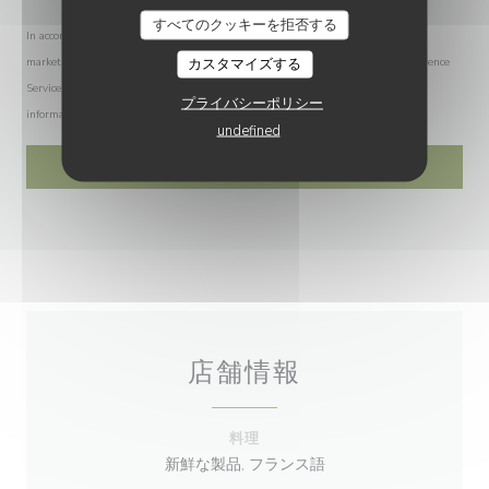
すべてのクッキーを拒否する
In accordance with data protection regulations, you have the right to opt out of
カスタマイズする
marketing communications. UK residents can register with the Telephone Preference
Service at
tpsonline.org.uk
. US residents can register at
donotcall.gov
. For more
プライバシーポリシー
information about how we process your data, please see our
privacy policy
.
undefined
店舗情報
料理
新鮮な製品, フランス語