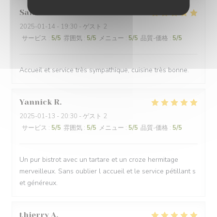
Sandrine
S
2025-01-14
- 19:30 - ゲスト 2
サービス
:
5
/5
雰囲気
:
5
/5
メニュー
:
5
/5
品質-価格
:
5
/5
Accueil et service très sympathique, cuisine très bonne.
Yannick
R
2025-01-13
- 20:30 - ゲスト 2
サービス
:
5
/5
雰囲気
:
5
/5
メニュー
:
5
/5
品質-価格
:
5
/5
Un pur bistrot avec un tartare et un croze hermitage
merveilleux. Sans oublier l accueil et le service pétillant s
et généreux.
thierry
A