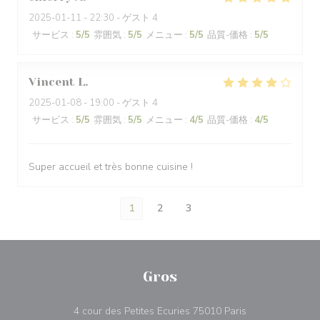
2025-01-11
- 22:30 - ゲスト 4
サービス
:
5
/5
雰囲気
:
5
/5
メニュー
:
5
/5
品質-価格
:
5
/5
Vincent
L
2025-01-08
- 19:00 - ゲスト 4
サービス
:
5
/5
雰囲気
:
5
/5
メニュー
:
4
/5
品質-価格
:
4
/5
Super accueil et très bonne cuisine !
1
2
3
Gros
((新しいウィン
4 cour des Petites Ecuries 75010 Paris