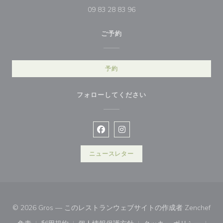
09 83 28 83 96
ご予約
予約
フォローしてください
Facebook ((新しいウィンドウで開
Instagram ((新しいウィン
ニュースレター
((
© 2026 Gros — このレストランウェブサイトの作成者
Zenchef