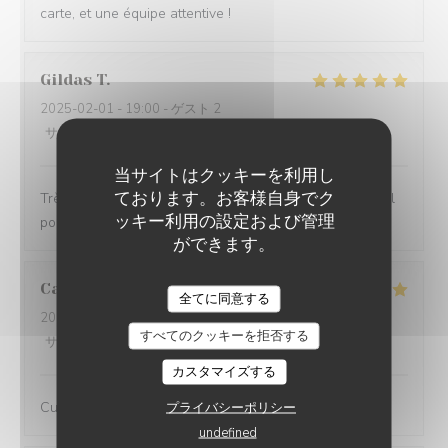
carte, et une équipe attentive !
Gildas
T
2025-02-01
- 19:00 - ゲスト 2
サービス
:
5
/5
雰囲気
:
5
/5
メニュー
:
5
/5
品質-価格
:
5
/5
当サイトはクッキーを利用し
ております。お客様自身でク
Très bon resto, un peu de bruit mais rien de plus normal
ッキー利用の設定および管理
pour une ambiance de troquet.
ができます。
Camille
O
全てに同意する
2025-01-23
- 19:30 - ゲスト 3
すべてのクッキーを拒否する
サービス
:
5
/5
雰囲気
:
5
/5
メニュー
:
5
/5
品質-価格
:
5
/5
カスタマイズする
Cuisine excellente et service parfait !
プライバシーポリシー
undefined