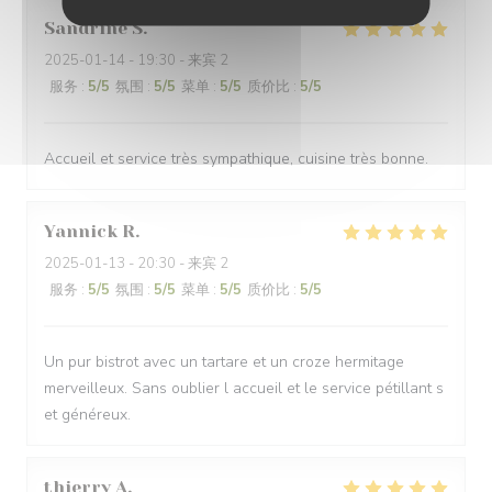
Sandrine
S
2025-01-14
- 19:30 - 来宾 2
服务
:
5
/5
氛围
:
5
/5
菜单
:
5
/5
质价比
:
5
/5
Accueil et service très sympathique, cuisine très bonne.
Yannick
R
2025-01-13
- 20:30 - 来宾 2
服务
:
5
/5
氛围
:
5
/5
菜单
:
5
/5
质价比
:
5
/5
Un pur bistrot avec un tartare et un croze hermitage
merveilleux. Sans oublier l accueil et le service pétillant s
et généreux.
thierry
A