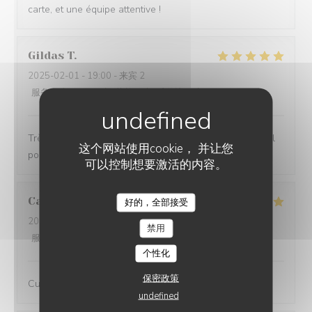
carte, et une équipe attentive !
Gildas
T
2025-02-01
- 19:00 - 来宾 2
服务
:
5
/5
氛围
:
5
/5
菜单
:
5
/5
质价比
:
5
/5
Très bon resto, un peu de bruit mais rien de plus normal
这个网站使用cookie， 并让您
pour une ambiance de troquet.
可以控制想要激活的内容。
Camille
O
好的，全部接受
2025-01-23
- 19:30 - 来宾 3
禁用
服务
:
5
/5
氛围
:
5
/5
菜单
:
5
/5
质价比
:
5
/5
个性化
保密政策
Cuisine excellente et service parfait !
undefined