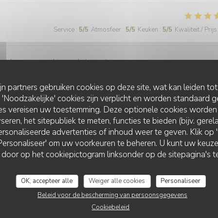
Service
:
5
/5
Atmosfeer
:
5
/5
Keuken
:
5
/5
Kwaliteit / Prijs
ormal pour une ambiance de troquet.
ijn partners gebruiken cookies op deze site, wat kan leiden to
Noodzakelijke' cookies zijn verplicht en worden standaard g
Service
:
5
/5
Atmosfeer
:
5
/5
Keuken
:
5
/5
Kwaliteit / Prijs
ies vereisen uw toestemming. Deze optionele cookies worden
seren, het sitepubliek te meten, functies te bieden (bijv. gere
rsonaliseerde advertenties of inhoud weer te geven. Klik op 'O
 'Personaliseer' om uw voorkeuren te beheren. U kunt uw keu
 door op het cookiepictogram linksonder op de sitepagina's te
OK, accepteer alle
Weiger alle cookies
Personaliseer
Service
:
5
/5
Atmosfeer
:
5
/5
Keuken
:
5
/5
Kwaliteit / Prijs
Beleid voor de bescherming van persoonsgegevens
Cookiebeleid