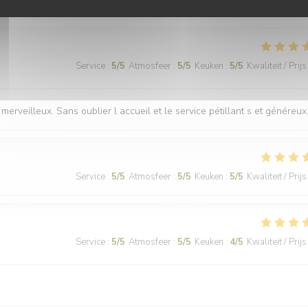
nne.
Service
:
5
/5
Atmosfeer
:
5
/5
Keuken
:
5
/5
Kwaliteit / Prijs
merveilleux. Sans oublier l accueil et le service pétillant s et généreux
Service
:
5
/5
Atmosfeer
:
5
/5
Keuken
:
5
/5
Kwaliteit / Prijs
Service
:
5
/5
Atmosfeer
:
5
/5
Keuken
:
4
/5
Kwaliteit / Prijs