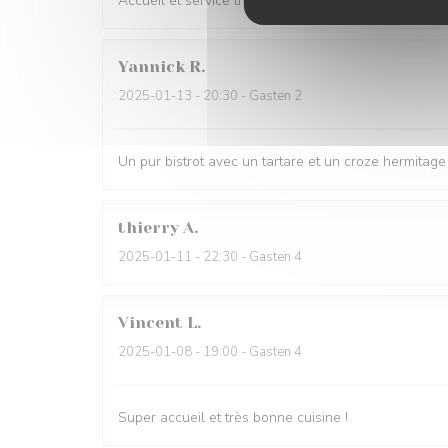
Accueil et service très sympathique, cuisine très bo
Yannick
R
2025-01-13
- 20:30 - Gasten 2
Un pur bistrot avec un tartare et un croze hermitage 
thierry
A
2025-01-11
- 22:30 - Gasten 4
Vincent
L
2025-01-08
- 19:00 - Gasten 4
Super accueil et très bonne cuisine !