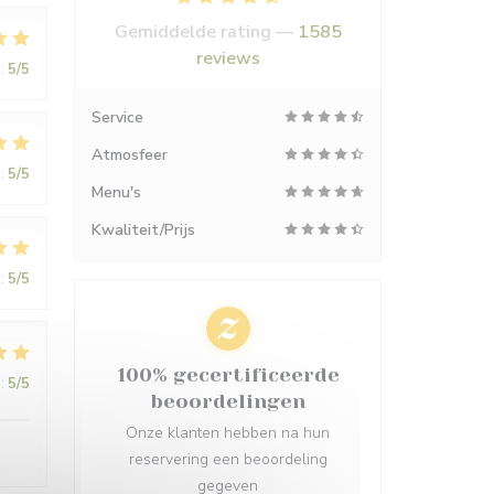
Gemiddelde rating —
1585
reviews
:
5
/5
Service
Atmosfeer
:
5
/5
Menu's
Kwaliteit/Prijs
:
5
/5
100% gecertificeerde
:
5
/5
beoordelingen
Onze klanten hebben na hun
reservering een beoordeling
gegeven