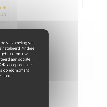
:
5
/5
t de verzameling van
eïnstalleerd. Andere
:
5
/5
 gebruikt om uw
lateerd aan sociale
K, accepteer alle',
zes op elk moment
 klikken.
:
5
/5