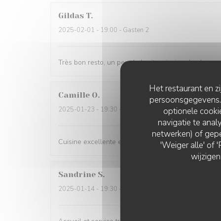
Gildas
T
2025-02-01
- 19:00 - Gasten 2
Très bon resto, un peu de bruit mais rien de plus n
Het restaurant en z
Camille
O
persoonsgegevens. '
2025-01-23
- 19:30 - Gasten 3
optionele cook
navigatie te analy
netwerken) of gepe
Cuisine excellente et service parfait !
'Weiger alle' of
wijzigen
Sandrine
S
2025-01-14
- 19:30 - Gasten 2