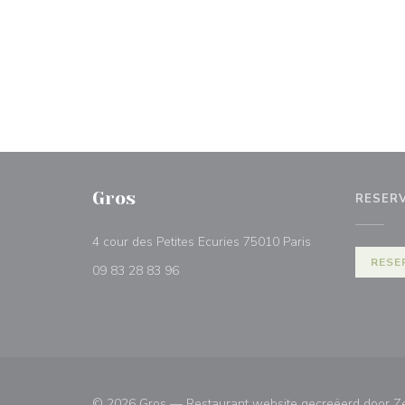
Gros
RESER
((opent in een n
4 cour des Petites Ecuries 75010 Paris
RESE
09 83 28 83 96
© 2026 Gros — Restaurant website gecreëerd door
Z