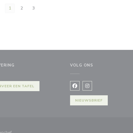
1
2
3
VERING
VOLG ONS
ieuw venster))
RVEER EEN TAFEL
Facebook ((opent in een nie
Instagram ((opent in e
NIEUWSBRIEF
((opent in een nieuw venster))
enchef