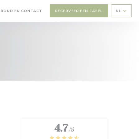
GROND EN CONTACT
RESERVEER EEN TAFEL
NL
EEN NIEUW VENSTER))
4.7
/5