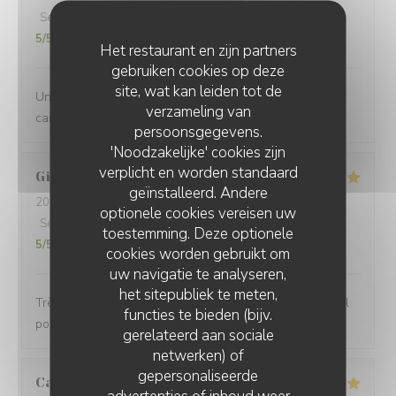
Service
:
5
/5
Atmosfeer
:
5
/5
Keuken
:
5
/5
Kwaliteit / Prijs
:
5
/5
Het restaurant en zijn partners
gebruiken cookies op deze
site, wat kan leiden tot de
Une belle découverte. Une bonne ambiance, une belle
verzameling van
carte, et une équipe attentive !
persoonsgegevens.
'Noodzakelijke' cookies zijn
verplicht en worden standaard
Gildas
T
geïnstalleerd. Andere
2025-02-01
- 19:00 - Gasten 2
optionele cookies vereisen uw
Service
:
5
/5
Atmosfeer
:
5
/5
Keuken
:
5
/5
Kwaliteit / Prijs
:
toestemming. Deze optionele
5
/5
cookies worden gebruikt om
uw navigatie te analyseren,
het sitepubliek te meten,
Très bon resto, un peu de bruit mais rien de plus normal
functies te bieden (bijv.
pour une ambiance de troquet.
gerelateerd aan sociale
netwerken) of
gepersonaliseerde
Camille
O