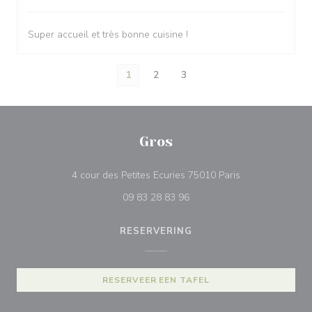
Super accueil et très bonne cuisine !
1
2
3
Gros
((opent in een n
4 cour des Petites Ecuries 75010 Paris
09 83 28 83 96
RESERVERING
RESERVEER EEN TAFEL