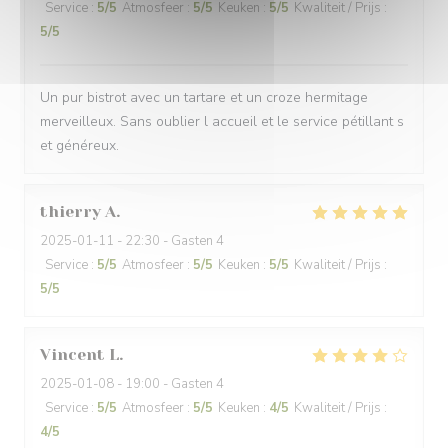
Service
:
5
/5
Atmosfeer
:
5
/5
Keuken
:
5
/5
Kwaliteit / Prijs
:
5
/5
Un pur bistrot avec un tartare et un croze hermitage
merveilleux. Sans oublier l accueil et le service pétillant s
et généreux.
thierry
A
2025-01-11
- 22:30 - Gasten 4
Service
:
5
/5
Atmosfeer
:
5
/5
Keuken
:
5
/5
Kwaliteit / Prijs
:
5
/5
Vincent
L
2025-01-08
- 19:00 - Gasten 4
Service
:
5
/5
Atmosfeer
:
5
/5
Keuken
:
4
/5
Kwaliteit / Prijs
:
4
/5