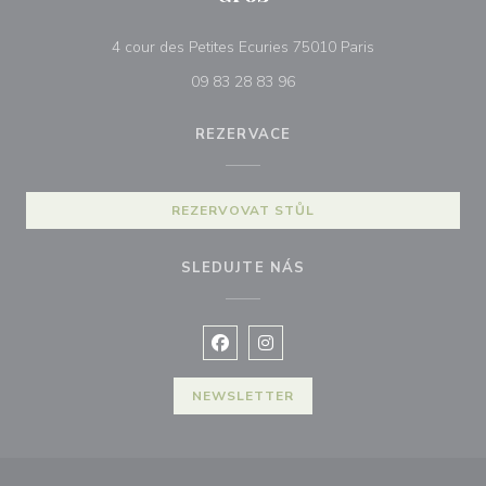
((otevře se v no
4 cour des Petites Ecuries 75010 Paris
09 83 28 83 96
REZERVACE
REZERVOVAT STŮL
SLEDUJTE NÁS
Facebook ((otevře se v novém okně
Instagram ((otevře se v nové
NEWSLETTER