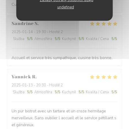
Zásady ochrany osobních údajů
Cuisine excellente et service parfait !
undefined
Sandrine
S
2025-01-14
- 19:30 - Hosté 2
Služba
:
5
/5
Atmosféra
:
5
/5
Kuchyně
:
5
/5
Kvalita / Cena
:
5
/5
Accueil et service très sympathique, cuisine très bonne.
Yannick
R
2025-01-13
- 20:30 - Hosté 2
Služba
:
5
/5
Atmosféra
:
5
/5
Kuchyně
:
5
/5
Kvalita / Cena
:
5
/5
Un pur bistrot avec un tartare et un croze hermitage
merveilleux. Sans oublier l accueil et le service pétillant s
et généreux.