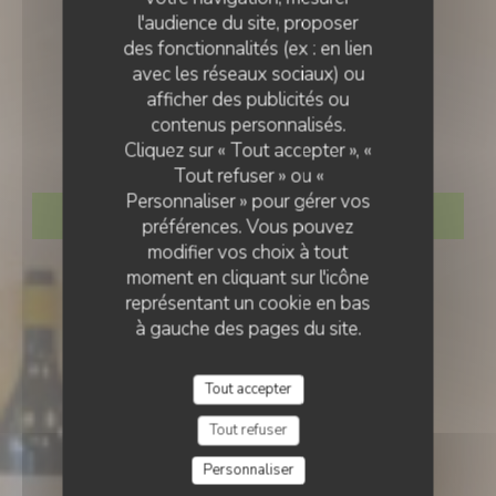
l'audience du site, proposer
des fonctionnalités (ex : en lien
avec les réseaux sociaux) ou
BAR À VINS
•
PARIS
afficher des publicités ou
contenus personnalisés.
Gros
Cliquez sur « Tout accepter », «
Tout refuser » ou «
Personnaliser » pour gérer vos
RÉSERVER
préférences. Vous pouvez
modifier vos choix à tout
moment en cliquant sur l'icône
représentant un cookie en bas
à gauche des pages du site.
Tout accepter
Tout refuser
Personnaliser