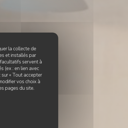
quer la collecte de
s et installés par
facultatifs servent à
s (ex : en lien avec
z sur « Tout accepter
modifier vos choix à
es pages du site.