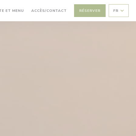
((OUVRE UNE NOUVELLE FENÊTRE))
TE ET MENU
ACCÈS/CONTACT
RÉSERVER
FR