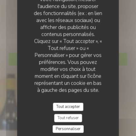
l'audience du site, proposer
des fonctionnalités (ex : en lien
avec les réseaux sociaux) ou
BAR À VINS
•
PARIS
afficher des publicités ou
contenus personnalisés.
Gros
Cliquez sur « Tout accepter », «
Tout refuser » ou «
Personnaliser » pour gérer vos
RÉSERVER
préférences. Vous pouvez
modifier vos choix à tout
moment en cliquant sur l'icône
représentant un cookie en bas
à gauche des pages du site.
Tout accepter
Tout refuser
Personnaliser