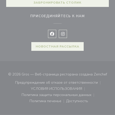
ЗАБРОНИРОВАТЬ СТОЛИК
ПРИСОЕДИНЯЙТЕСЬ К НАМ
Facebook ((открывается в новом 
Instagram ((открывается в н
НОВОСТНАЯ РАССЫЛКА
((от
© 2026 Gros — Веб-страница ресторана создана
Zenchef
Предупреждение об отказе от ответственности
((открывается в новом окне))
УСЛОВИЯ ИСПОЛЬЗОВАНИЯ
((открывается в новом окне))
Политика защиты персональных данных
((открывается в новом окне))
Политика печенье
Доступность
((открывается в новом окне))
((открывается в новом