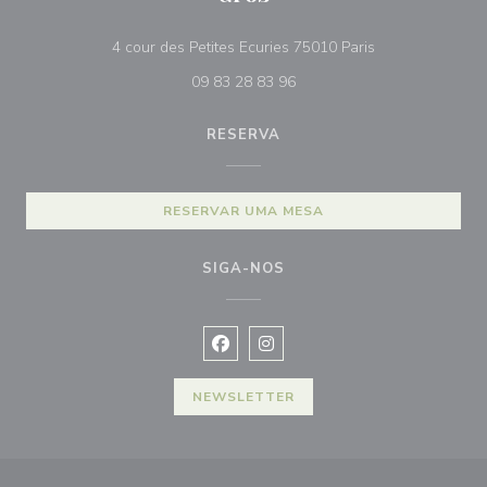
((abre numa nova
4 cour des Petites Ecuries 75010 Paris
09 83 28 83 96
RESERVA
RESERVAR UMA MESA
SIGA-NOS
Facebook ((abre numa nova janela))
Instagram ((abre numa nova ja
NEWSLETTER