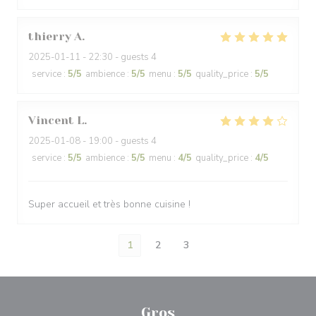
thierry
A
2025-01-11
- 22:30 - guests 4
service
:
5
/5
ambience
:
5
/5
menu
:
5
/5
quality_price
:
5
/5
Vincent
L
2025-01-08
- 19:00 - guests 4
service
:
5
/5
ambience
:
5
/5
menu
:
4
/5
quality_price
:
4
/5
Super accueil et très bonne cuisine !
1
2
3
Gros