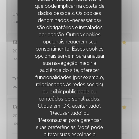
que pode implicar na coleta de
dados pessoais. Os cookies
Une belle découverte. Une bonne ambiance, une belle
denominados «necessários»
carte, et une équipe attentive !
são obrigatórios e instalados
por padrão. Outros cookies
opcionais requerem seu
Gildas
T
consentimento. Esses cookies
2025-02-01
- 19:00 - guests 2
opcionais servem para analisar
service
:
5
/5
ambience
:
5
/5
menu
:
5
/5
quality_price
:
5
/5
sua navegação, medir a
audiência do site, oferecer
funcionalidades (por exemplo,
Très bon resto, un peu de bruit mais rien de plus normal
relacionadas às redes sociais)
pour une ambiance de troquet.
ou exibir publicidade ou
conteúdos personalizados.
Clique em 'OK, aceitar tudo',
Camille
O
'Recusar tudo' ou
2025-01-23
- 19:30 - guests 3
'Personalizar' para gerenciar
service
:
5
/5
ambience
:
5
/5
menu
:
5
/5
quality_price
:
5
/5
suas preferências. Você pode
alterar suas escolhas a