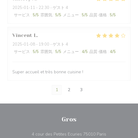
2025-01-11
- 22:30 - ゲスト 4
サービス
:
5
/5
雰囲気
:
5
/5
メニュー
:
5
/5
品質-価格
:
5
/5
Vincent
L
2025-01-08
- 19:00 - ゲスト 4
サービス
:
5
/5
雰囲気
:
5
/5
メニュー
:
4
/5
品質-価格
:
4
/5
Super accueil et très bonne cuisine !
1
2
3
Gros
((新しいウィン
4 cour des Petites Ecuries 75010 Paris