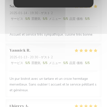
Sandrine
S
2025-01-14
- 19:30 - ゲスト 2
サービス
:
5
/5
雰囲気
:
5
/5
メニュー
:
5
/5
品質-価格
:
5
/5
Accueil et service très sympathique, cuisine très bonne.
Yannick
R
2025-01-13
- 20:30 - ゲスト 2
サービス
:
5
/5
雰囲気
:
5
/5
メニュー
:
5
/5
品質-価格
:
5
/5
Un pur bistrot avec un tartare et un croze hermitage
merveilleux. Sans oublier l accueil et le service pétillant s
et généreux.
thierry
A