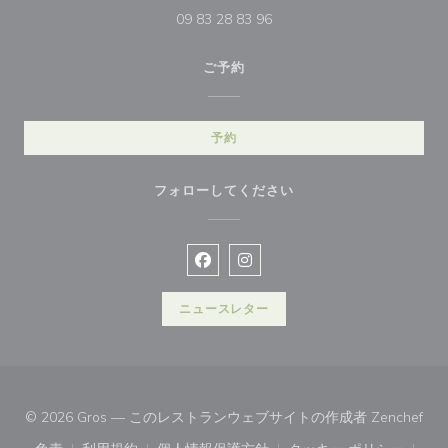
09 83 28 83 96
ご予約
予約
フォローしてください
Facebook ((新しいウィンドウで開
Instagram ((新しいウィン
ニュースレター
((
© 2026 Gros — このレストランウェブサイトの作成者
Zenchef