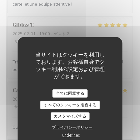
carte, et une équipe attentive !
Gildas
T
2025-02-01
- 19:00 - ゲスト 2
サービス
:
5
/5
雰囲気
:
5
/5
メニュー
:
5
/5
品質-価格
:
5
/5
当サイトはクッキーを利用し
ております。お客様自身でク
Très bon resto, un peu de bruit mais rien de plus normal
ッキー利用の設定および管理
pour une ambiance de troquet.
ができます。
Camille
O
全てに同意する
2025-01-23
- 19:30 - ゲスト 3
すべてのクッキーを拒否する
サービス
:
5
/5
雰囲気
:
5
/5
メニュー
:
5
/5
品質-価格
:
5
/5
カスタマイズする
Cuisine excellente et service parfait !
プライバシーポリシー
undefined