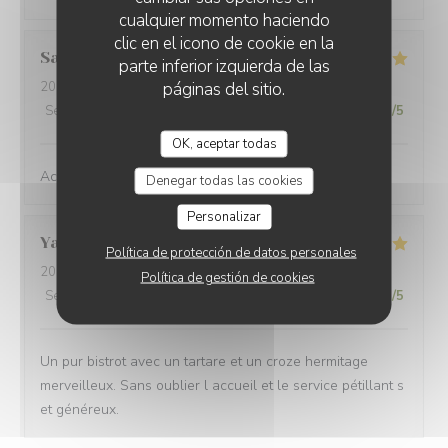
cualquier momento haciendo
clic en el icono de cookie en la
Sandrine
S
parte inferior izquierda de las
páginas del sitio.
2025-01-14
- 19:30 - Invitados 2
Servicio
:
5
/5
Ambiente
:
5
/5
Menú
:
5
/5
Calidad / Precio
:
5
/5
OK, aceptar todas
Accueil et service très sympathique, cuisine très bonne.
Denegar todas las cookies
Personalizar
Yannick
R
Política de protección de datos personales
2025-01-13
- 20:30 - Invitados 2
Política de gestión de cookies
Servicio
:
5
/5
Ambiente
:
5
/5
Menú
:
5
/5
Calidad / Precio
:
5
/5
Un pur bistrot avec un tartare et un croze hermitage
merveilleux. Sans oublier l accueil et le service pétillant s
et généreux.