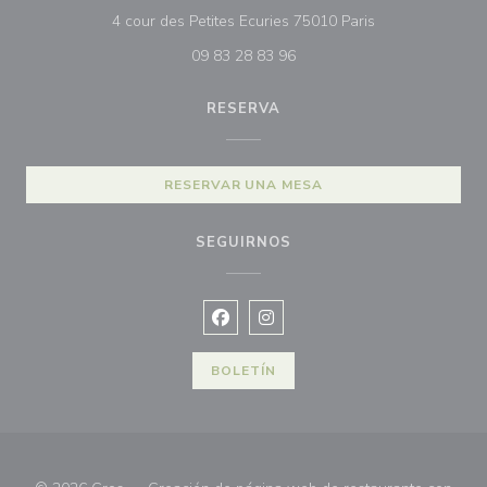
((abre en una n
4 cour des Petites Ecuries 75010 Paris
09 83 28 83 96
RESERVA
RESERVAR UNA MESA
SEGUIRNOS
Facebook ((abre en una nueva vent
Instagram ((abre en una nuev
BOLETÍN