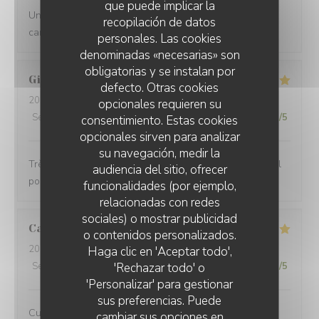
que puede implicar la
Une belle découverte. Une bonne ambiance, une belle
recopilación de datos
carte, et une équipe attentive !
personales. Las cookies
denominadas «necesarias» son
obligatorias y se instalan por
Gildas
T
defecto. Otras cookies
2025-02-01
- 19:00 - Invitados 2
opcionales requieren su
Servicio
:
5
/5
Ambiente
:
5
/5
Menú
:
5
/5
Calidad / Precio
:
5
/5
consentimiento. Estas cookies
opcionales sirven para analizar
su navegación, medir la
Très bon resto, un peu de bruit mais rien de plus normal
audiencia del sitio, ofrecer
pour une ambiance de troquet.
funcionalidades (por ejemplo,
relacionadas con redes
sociales) o mostrar publicidad
Camille
O
o contenidos personalizados.
2025-01-23
- 19:30 - Invitados 3
Haga clic en 'Aceptar todo',
'Rechazar todo' o
Servicio
:
5
/5
Ambiente
:
5
/5
Menú
:
5
/5
Calidad / Precio
:
5
/5
'Personalizar' para gestionar
sus preferencias. Puede
Cuisine excellente et service parfait !
cambiar sus opciones en