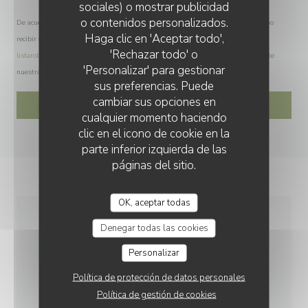
sociales) o mostrar publicidad
o contenidos personalizados.
De acuerdo con la normativa de protección de datos, puede ejercer su derecho a no
Haga clic en 'Aceptar todo',
recibir comunicaciones comerciales inscribiéndose en la Lista Robinson:
'Rechazar todo' o
listarobinson.es
. Para más información sobre el tratamiento de sus datos, consulte
'Personalizar' para gestionar
nuestra
política de privacidad
.
sus preferencias. Puede
cambiar sus opciones en
cualquier momento haciendo
clic en el icono de cookie en la
parte inferior izquierda de las
páginas del sitio.
OK, aceptar todas
Denegar todas las cookies
INFORMACIÓN
Personalizar
GENERAL
Política de protección de datos personales
Política de gestión de cookies
COCINA