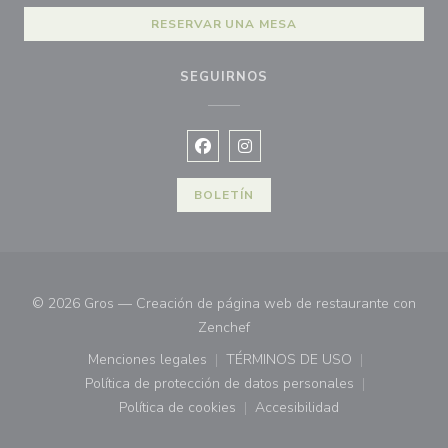
RESERVAR UNA MESA
SEGUIRNOS
Facebook ((abre en una nueva vent
Instagram ((abre en una nuev
BOLETÍN
© 2026 Gros — Creación de página web de restaurante con
((abre en una nueva ventana))
Zenchef
Menciones legales
TÉRMINOS DE USO
((abre en una nueva ventana))
((abre en una nueva ven
Política de protección de datos personales
((abre en una nueva ventana))
Política de cookies
Accesibilidad
((abre en una nueva ventana))
((abre en una nueva ven