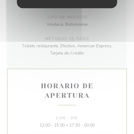
productos frescos, Francesa
TIPO DE NEGOCIO
Vinoteca, Bistronomia
MÉTODOS DE PAGO
Tickets restaurante, Efectivo, American Express,
Tarjeta de Crédito
HORARIO DE
APERTURA
LUN
-
VIE
12:00 - 15:00
17:30 - 00:00
•