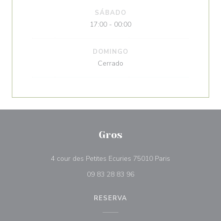
SÁBADO
17:00 - 00:00
DOMINGO
Cerrado
Gros
((abre en una n
4 cour des Petites Ecuries 75010 Paris
09 83 28 83 96
RESERVA