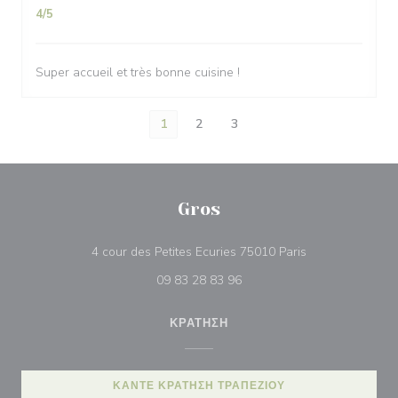
4
/5
Super accueil et très bonne cuisine !
1
2
3
Gros
((ανοίγει σε νέο
4 cour des Petites Ecuries 75010 Paris
09 83 28 83 96
ΚΡΆΤΗΣΗ
ΚΆΝΤΕ ΚΡΆΤΗΣΗ ΤΡΑΠΕΖΙΟΎ