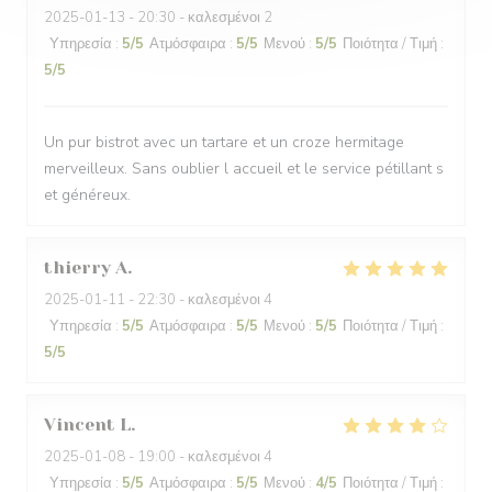
2025-01-13
- 20:30 - καλεσμένοι 2
Υπηρεσία
:
5
/5
Ατμόσφαιρα
:
5
/5
Μενού
:
5
/5
Ποιότητα / Τιμή
:
5
/5
Un pur bistrot avec un tartare et un croze hermitage
merveilleux. Sans oublier l accueil et le service pétillant s
et généreux.
thierry
A
2025-01-11
- 22:30 - καλεσμένοι 4
Υπηρεσία
:
5
/5
Ατμόσφαιρα
:
5
/5
Μενού
:
5
/5
Ποιότητα / Τιμή
:
5
/5
Vincent
L
2025-01-08
- 19:00 - καλεσμένοι 4
Υπηρεσία
:
5
/5
Ατμόσφαιρα
:
5
/5
Μενού
:
4
/5
Ποιότητα / Τιμή
: