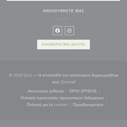
ΑΚΟΛΟΥΘΉΣΤΕ ΜΑΣ
Facebook ((ανοίγει σε νέο παράθυρ
Instagram ((ανοίγει σε νέο π
ΕΝΗΜΕΡΩΤΙΚΌ ΔΕΛΤΊΟ
© 2026 Gros — Η ιστοσελίδα του εστιατορίου δημιουργήθηκε
((ανοίγει σε νέο παράθυρο))
από
Zenchef
Αποποίηση ευθύνης
ΌΡΟΙ ΧΡΉΣΗΣ
((ανοίγει σε νέο παράθυρο))
((ανοίγει σε νέο παράθ
Πολιτική προστασίας προσωπικών δεδομένων
((ανοίγει σε νέο παράθυρο))
Πολιτική για τα cookies
Προσβασιμότητα
((ανοίγει σε νέο παράθυρο))
((ανοίγει σε νέο παρά