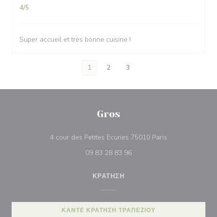
4
/5
Super accueil et très bonne cuisine !
1
2
3
Gros
((ανοίγει σε νέο
4 cour des Petites Ecuries 75010 Paris
09 83 28 83 96
ΚΡΆΤΗΣΗ
ΚΆΝΤΕ ΚΡΆΤΗΣΗ ΤΡΑΠΕΖΙΟΎ