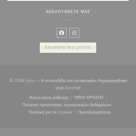
ΑΚΟΛΟΥΘΉΣΤΕ ΜΑΣ
Facebook ((ανοίγει σε νέο παράθυρ
Instagram ((ανοίγει σε νέο π
ΕΝΗΜΕΡΩΤΙΚΌ ΔΕΛΤΊΟ
© 2026 Gros — Η ιστοσελίδα του εστιατορίου δημιουργήθηκε
((ανοίγει σε νέο παράθυρο))
από
Zenchef
Αποποίηση ευθύνης
ΌΡΟΙ ΧΡΉΣΗΣ
((ανοίγει σε νέο παράθυρο))
((ανοίγει σε νέο παράθ
Πολιτική προστασίας προσωπικών δεδομένων
((ανοίγει σε νέο παράθυρο))
Πολιτική για τα cookies
Προσβασιμότητα
((ανοίγει σε νέο παράθυρο))
((ανοίγει σε νέο παρά