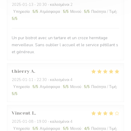
2025-01-13
- 20:30 - καλεσμένοι 2
Υπηρεσία
:
5
/5
Ατμόσφαιρα
:
5
/5
Μενού
:
5
/5
Ποιότητα / Τιμή
:
5
/5
Un pur bistrot avec un tartare et un croze hermitage
merveilleux. Sans oublier l accueil et le service pétillant s
et généreux.
thierry
A
2025-01-11
- 22:30 - καλεσμένοι 4
Υπηρεσία
:
5
/5
Ατμόσφαιρα
:
5
/5
Μενού
:
5
/5
Ποιότητα / Τιμή
:
5
/5
Vincent
L
2025-01-08
- 19:00 - καλεσμένοι 4
Υπηρεσία
:
5
/5
Ατμόσφαιρα
:
5
/5
Μενού
:
4
/5
Ποιότητα / Τιμή
: