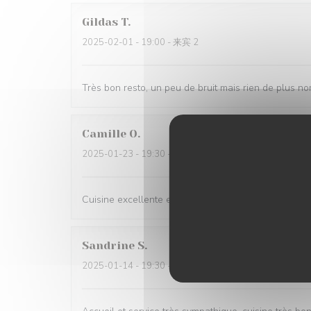
Gildas
T
2025-02-01
- 19:00 - 来宾 2
Très bon resto, un peu de bruit mais rien de plus n
Camille
O
2025-01-23
- 19:30 - 来宾 3
Cuisine excellente et service parfait !
Sandrine
S
2025-01-14
- 19:30 - 来宾 2