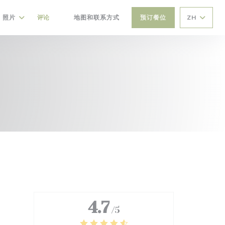
照片
评论
地图和联系方式
预订餐位
ZH
((在新窗口中打开))
4.7
/5