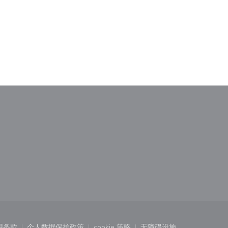
)
中打开))
用条款
个人数据保护政策
cookie 策略
无障碍设施