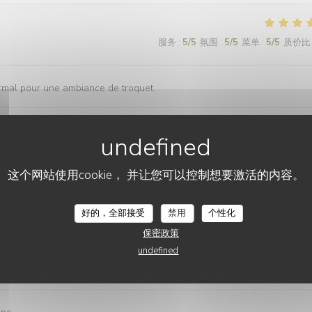
服务
:
5
/5
氛围
:
5
/5
菜单
:
5
/5
质价比
ormal pour une ambiance de troquet.
服务
:
5
/5
氛围
:
5
/5
菜单
:
5
/5
质价比
这个网站使用cookie， 并让您可以控制想要激活的内容。
好的，全部接受
禁用
个性化
保密政策
undefined
服务
:
5
/5
氛围
:
5
/5
菜单
:
5
/5
质价比