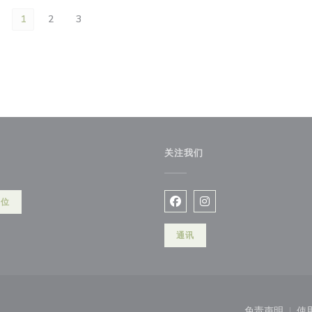
1
2
3
关注我们
)
餐位
Facebook ((在新窗口中打开)
Instagram ((在新窗口
通讯
开))
免责声明
使