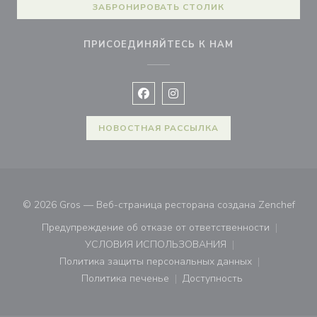
ЗАБРОНИРОВАТЬ СТОЛИК
ПРИСОЕДИНЯЙТЕСЬ К НАМ
Facebook ((открывается в новом 
Instagram ((открывается в н
НОВОСТНАЯ РАССЫЛКА
((от
© 2026 Gros — Веб-страница ресторана создана
Zenchef
Предупреждение об отказе от ответственности
((открывается в новом окне))
УСЛОВИЯ ИСПОЛЬЗОВАНИЯ
((открывается в новом окне))
Политика защиты персональных данных
((открывается в новом окне))
Политика печенье
Доступность
((открывается в новом окне))
((открывается в новом