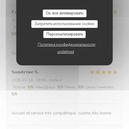
Camille
O
Ок, все активировать
2025-01-23
- 19:30 - гости 3
Запретить использование cookies
Услуги
:
5
/5
Атмосфера
:
5
/5
Меню
:
5
/5
Цена / качество
:
5
/5
Персонализировать
Политика конфиденциальности
undefined
Cuisine excellente et service parfait !
Sandrine
S
2025-01-14
- 19:30 - гости 2
Услуги
:
5
/5
Атмосфера
:
5
/5
Меню
:
5
/5
Цена / качество
:
5
/5
Accueil et service très sympathique, cuisine très bonne.