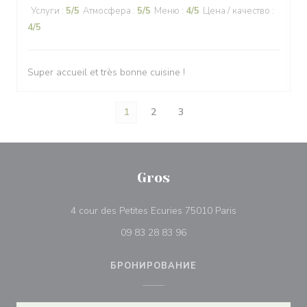
Услуги
:
5
/5
Атмосфера
:
5
/5
Меню
:
4
/5
Цена / качество
:
4
/5
Super accueil et très bonne cuisine !
1
2
3
Gros
((открывается в
4 cour des Petites Ecuries 75010 Paris
09 83 28 83 96
БРОНИРОВАНИЕ