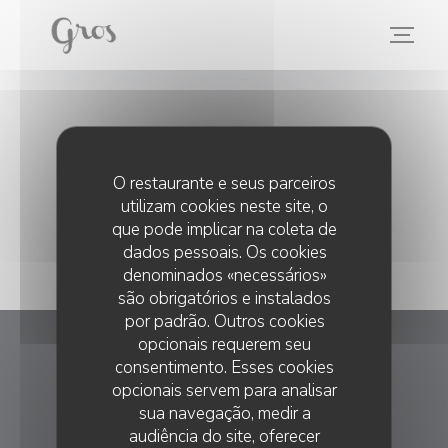
Painel de Gerenciamento de Cookies
Imprensa
O restaurante e seus parceiros
utilizam cookies neste site, o
que pode implicar na coleta de
dados pessoais. Os cookies
denominados «necessários»
são obrigatórios e instalados
por padrão. Outros cookies
opcionais requerem seu
Gros
consentimento. Esses cookies
opcionais servem para analisar
((abre numa nova
4 cour des Petites Ecuries 75010 Paris
sua navegação, medir a
audiência do site, oferecer
09 83 28 83 96