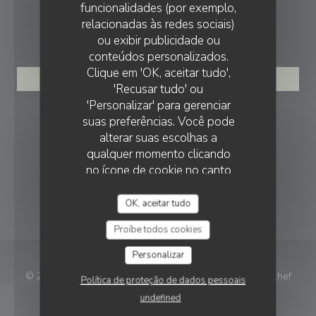
funcionalidades (por exemplo,
relacionadas às redes sociais)
RESERVA
ou exibir publicidade ou
conteúdos personalizados.
Clique em 'OK, aceitar tudo',
RESERVAR UMA MESA
'Recusar tudo' ou
'Personalizar' para gerenciar
SIGA-NOS
suas preferências. Você pode
alterar suas escolhas a
qualquer momento clicando
no ícone de cookie no canto
Facebook ((abre numa nova janela))
Instagram ((abre numa nova ja
inferior esquerdo das páginas
NEWSLETTER
do site.
OK, aceitar tudo
Proíbe todos cookies
Personalizar
((abr
© 2026 Gros — Website do restaurante criado por
Zenchef
Política de proteção de dados pessoais
undefined
Aviso Legal
TERMOS DE UTILIZAÇÃO
((abre numa nova janela))
((abre numa nova janela))
Política de proteção de dados pessoais