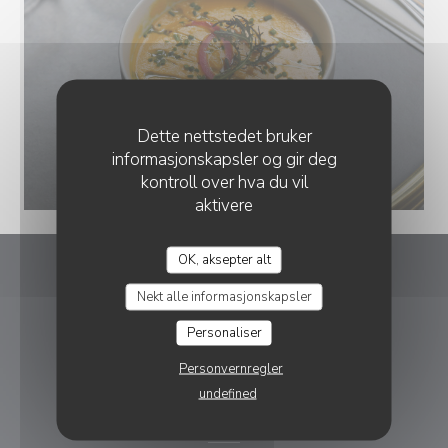
Dette nettstedet bruker
informasjonskapsler og gir deg
kontroll over hva du vil
aktivere
OK, aksepter alt
Gros
Nekt alle informasjonskapsler
((åpner i et nytt 
Personaliser
4 cour des Petites Ecuries 75010 Paris
09 83 28 83 96
Personvernregler
undefined
BESTILLING