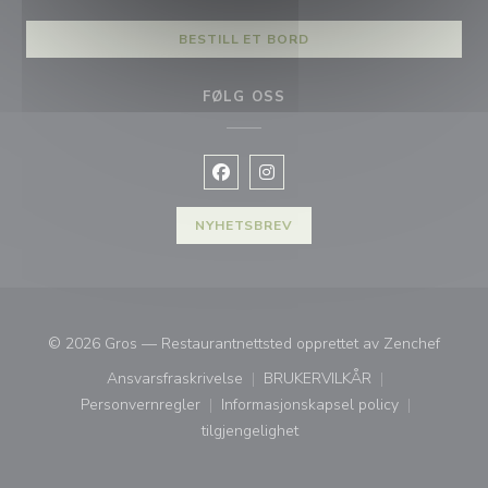
BESTILL ET BORD
FØLG OSS
Facebook ((åpner i et nytt vindu))
Instagram ((åpner i et nytt vin
NYHETSBREV
((åpner
© 2026 Gros — Restaurantnettsted opprettet av
Zenchef
Ansvarsfraskrivelse
BRUKERVILKÅR
((åpner i et nytt vindu))
((åpner i et nytt vindu))
Personvernregler
Informasjonskapsel policy
((åpner i et nytt vindu))
((åpner i et nytt vindu))
tilgjengelighet
((åpner i et nytt vindu))