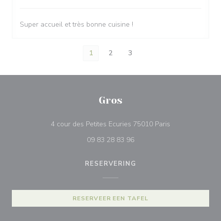
Super accueil et très bonne cuisine !
1
2
3
Gros
((opent in een n
4 cour des Petites Ecuries 75010 Paris
09 83 28 83 96
RESERVERING
RESERVEER EEN TAFEL