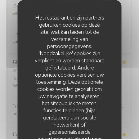
Service
:
5
/5
Atmosfeer
:
5
/5
Keuken
:
5
/5
Kwaliteit / Prijs
:
5
/5
Het restaurant en zijn partners
gebruiken cookies op deze
site, wat kan leiden tot de
Une belle découverte. Une bonne ambiance, une belle
verzameling van
carte, et une équipe attentive !
persoonsgegevens.
'Noodzakelijke' cookies zijn
verplicht en worden standaard
Gildas
T
geïnstalleerd. Andere
2025-02-01
- 19:00 - Gasten 2
optionele cookies vereisen uw
Service
:
5
/5
Atmosfeer
:
5
/5
Keuken
:
5
/5
Kwaliteit / Prijs
:
toestemming. Deze optionele
5
/5
cookies worden gebruikt om
uw navigatie te analyseren,
het sitepubliek te meten,
Très bon resto, un peu de bruit mais rien de plus normal
functies te bieden (bijv.
pour une ambiance de troquet.
gerelateerd aan sociale
netwerken) of
gepersonaliseerde
Camille
O