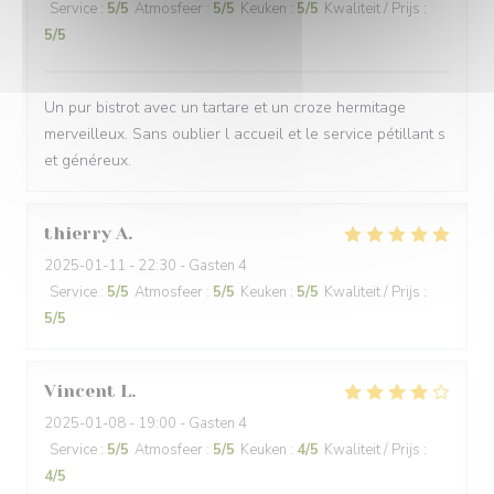
Service
:
5
/5
Atmosfeer
:
5
/5
Keuken
:
5
/5
Kwaliteit / Prijs
:
5
/5
Un pur bistrot avec un tartare et un croze hermitage
merveilleux. Sans oublier l accueil et le service pétillant s
et généreux.
thierry
A
2025-01-11
- 22:30 - Gasten 4
Service
:
5
/5
Atmosfeer
:
5
/5
Keuken
:
5
/5
Kwaliteit / Prijs
:
5
/5
Vincent
L
2025-01-08
- 19:00 - Gasten 4
Service
:
5
/5
Atmosfeer
:
5
/5
Keuken
:
4
/5
Kwaliteit / Prijs
:
4
/5