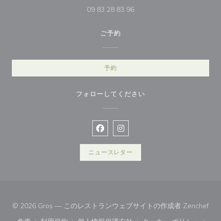
09 83 28 83 96
ご予約
予約
フォローしてください
Facebook ((新しいウィンドウで開
Instagram ((新しいウィン
ニュースレター
((
© 2026 Gros — このレストランウェブサイトの作成者
Zenchef