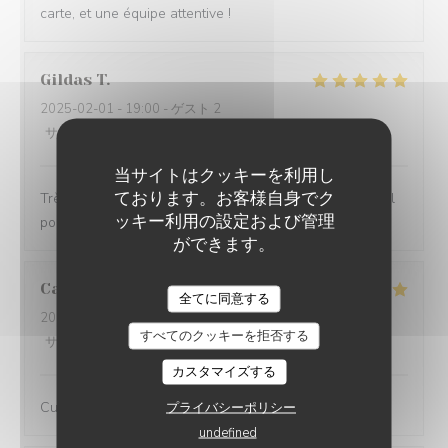
carte, et une équipe attentive !
Gildas
T
2025-02-01
- 19:00 - ゲスト 2
サービス
:
5
/5
雰囲気
:
5
/5
メニュー
:
5
/5
品質-価格
:
5
/5
当サイトはクッキーを利用し
ております。お客様自身でク
Très bon resto, un peu de bruit mais rien de plus normal
ッキー利用の設定および管理
pour une ambiance de troquet.
ができます。
Camille
O
全てに同意する
2025-01-23
- 19:30 - ゲスト 3
すべてのクッキーを拒否する
サービス
:
5
/5
雰囲気
:
5
/5
メニュー
:
5
/5
品質-価格
:
5
/5
カスタマイズする
Cuisine excellente et service parfait !
プライバシーポリシー
undefined