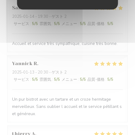
Sandrine
S
2025-01-14
- 19:30 - ゲスト 2
サービス
:
5
/5
雰囲気
:
5
/5
メニュー
:
5
/5
品質-価格
:
5
/5
Accueil et service très sympathique, cuisine très bonne.
Yannick
R
2025-01-13
- 20:30 - ゲスト 2
サービス
:
5
/5
雰囲気
:
5
/5
メニュー
:
5
/5
品質-価格
:
5
/5
Un pur bistrot avec un tartare et un croze hermitage
merveilleux. Sans oublier l accueil et le service pétillant s
et généreux.
thierry
A