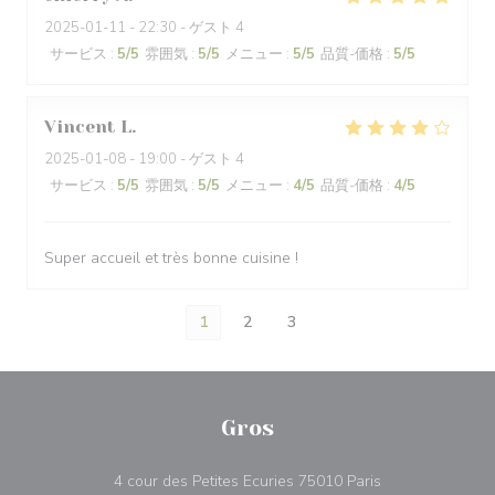
2025-01-11
- 22:30 - ゲスト 4
サービス
:
5
/5
雰囲気
:
5
/5
メニュー
:
5
/5
品質-価格
:
5
/5
Vincent
L
2025-01-08
- 19:00 - ゲスト 4
サービス
:
5
/5
雰囲気
:
5
/5
メニュー
:
4
/5
品質-価格
:
4
/5
Super accueil et très bonne cuisine !
1
2
3
Gros
((新しいウィン
4 cour des Petites Ecuries 75010 Paris