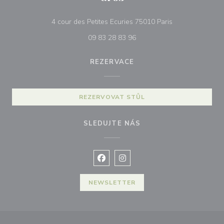
((otevře se v no
4 cour des Petites Ecuries 75010 Paris
09 83 28 83 96
REZERVACE
REZERVOVAT STŮL
SLEDUJTE NÁS
Facebook ((otevře se v novém okně
Instagram ((otevře se v nové
NEWSLETTER