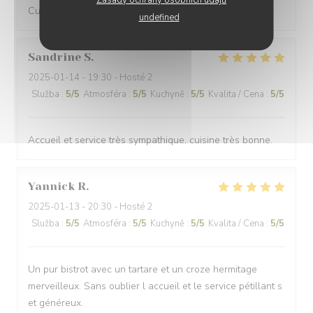
Zásady ochrany osobních údajů
Cuisine excellente et service parfait !
undefined
Sandrine
S
2025-01-14
- 19:30 - Hosté 2
Služba
:
5
/5
Atmosféra
:
5
/5
Kuchyně
:
5
/5
Kvalita / Cena
:
5
/5
Accueil et service très sympathique, cuisine très bonne.
Yannick
R
2025-01-13
- 20:30 - Hosté 2
Služba
:
5
/5
Atmosféra
:
5
/5
Kuchyně
:
5
/5
Kvalita / Cena
:
5
/5
Un pur bistrot avec un tartare et un croze hermitage
merveilleux. Sans oublier l accueil et le service pétillant s
et généreux.