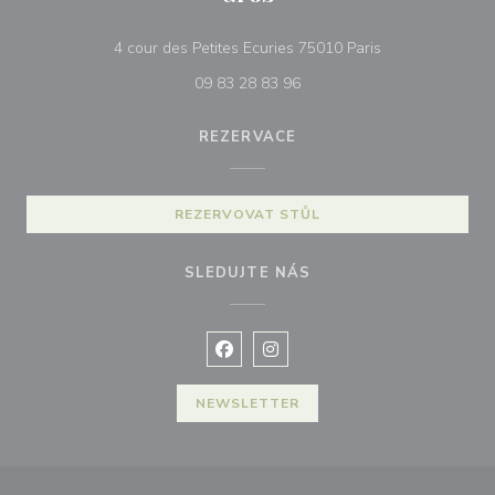
((otevře se v no
4 cour des Petites Ecuries 75010 Paris
09 83 28 83 96
REZERVACE
REZERVOVAT STŮL
SLEDUJTE NÁS
Facebook ((otevře se v novém okně
Instagram ((otevře se v nové
NEWSLETTER