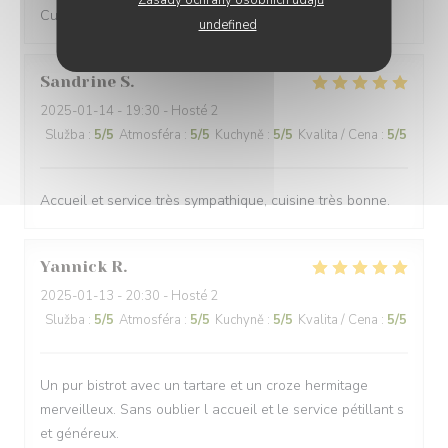
Zásady ochrany osobních údajů
Cuisine excellente et service parfait !
undefined
Sandrine
S
2025-01-14
- 19:30 - Hosté 2
Služba
:
5
/5
Atmosféra
:
5
/5
Kuchyně
:
5
/5
Kvalita / Cena
:
5
/5
Accueil et service très sympathique, cuisine très bonne.
Yannick
R
2025-01-13
- 20:30 - Hosté 2
Služba
:
5
/5
Atmosféra
:
5
/5
Kuchyně
:
5
/5
Kvalita / Cena
:
5
/5
Un pur bistrot avec un tartare et un croze hermitage
merveilleux. Sans oublier l accueil et le service pétillant s
et généreux.